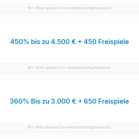
18+. Bitte spielen Sie verantwortungsbewusst.
450% bis zu 4.500 € + 450 Freispiele
18+. Bitte spielen Sie verantwortungsbewusst.
360% Bis zu 3.000 € + 650 Freispiele
18+. Bitte spielen Sie verantwortungsbewusst.