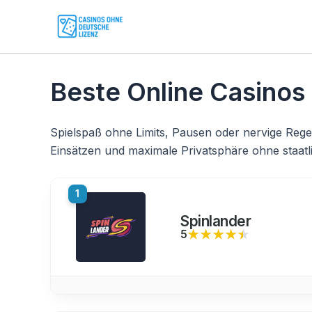
Zum
Inhalt
springen
Beste Online Casino
Spielspaß ohne Limits, Pausen oder nervige Regel
Einsätzen und maximale Privatsphäre ohne staatl
1
Spinlander
★★★★★
★★★★★
5