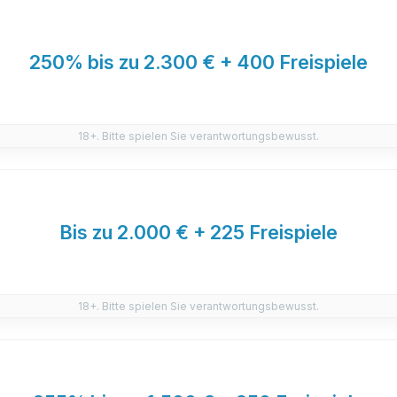
250% bis zu 2.300 € + 400 Freispiele
18+. Bitte spielen Sie verantwortungsbewusst.
Bis zu 2.000 € + 225 Freispiele
18+. Bitte spielen Sie verantwortungsbewusst.