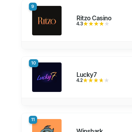
9
Ritzo Casino
★★★★★
★★★★★
4.3
10
Lucky7
★★★★★
★★★★★
4.2
11
Winshark