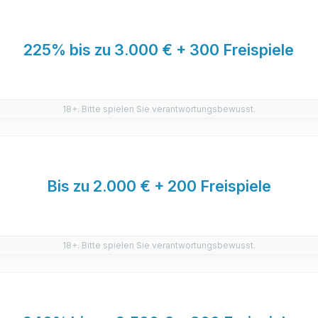
225% bis zu 3.000 € + 300 Freispiele
18+. Bitte spielen Sie verantwortungsbewusst.
Bis zu 2.000 € + 200 Freispiele
18+. Bitte spielen Sie verantwortungsbewusst.