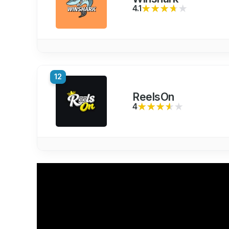
★★★★★
★★★★★
4.1
12
ReelsOn
★★★★★
★★★★★
4